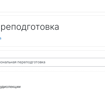
реподготовка
а
аудиолекции