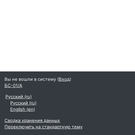
Вы не вошли в систему (
Вход
)
БС-01/А
Русский ‎(ru)‎
Русский ‎(ru)‎
English ‎(en)‎
Сводка хранения данных
Переключить на стандартную тему